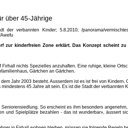
ür über 45-Jährige
t der verbannten Kinder; 5.8.2010; /panorama/vermischtes/D
fAwefu
 zur kinderfreien Zone erklärt. Das Konzept scheint zu f
 Firhall nichts Spezielles anzuhaften. Eine ruhige, kleine Orts
infamilienhaus, Gärtchen an Gärtchen.
 dem Jahr 2003 besteht. Ausserdem ist es ist frei von Kindern. O
ndestens 45 Jahre alt sein. Es ist die Stadt der verbannten K
ine Seniorensiedlung. So erscheint es ihm besonders angenehm,
pen und Spielplätze bezahlen - das ist wunderbar», äussert 
ohner in Firhall wohnen bleiben, müssen sie folgende Regeln b