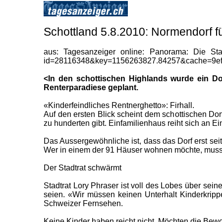
Schottland 5.8.2010: Normendorf f
aus: Tagesanzeiger online: Panorama: Die Stad
id=28116348&key=1156263827.84257&cache=9e
<In den schottischen Highlands wurde ein Dorf
Renterparadiese geplant.
«Kinderfeindliches Rentnerghetto»: Firhall.
Auf den ersten Blick scheint dem schottischen Dorf
zu hunderten gibt. Einfamilienhaus reiht sich an E
Das Aussergewöhnliche ist, dass das Dorf erst seit
Wer in einem der 91 Häuser wohnen möchte, muss mi
Der Stadtrat schwärmt
Stadtrat Lory Phraser ist voll des Lobes über se
seien. «Wir müssen keinen Unterhalt Kinderkrip
Schweizer Fernsehen.
Keine Kinder haben reicht nicht. Möchten die Bew