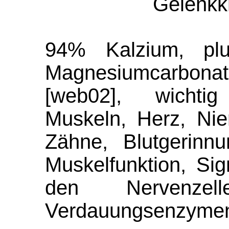
Gelenkk
94% Kalzium, pl
Magnesiumcarbonat
[web02], wichti
Muskeln, Herz, Ni
Zähne, Blutgerinnu
Muskelfunktion, Si
den Nervenzel
Verdauungsenzymen,