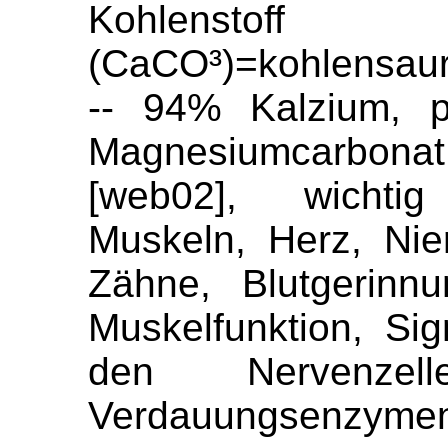
Kohlenstoff
(CaCO³)=kohlensaur
-- 94% Kalzium, p
Magnesiumcarbonat
[web02], wichti
Muskeln, Herz, Ni
Zähne, Blutgerinnu
Muskelfunktion, Si
den Nervenzel
Verdauungsenzymen,