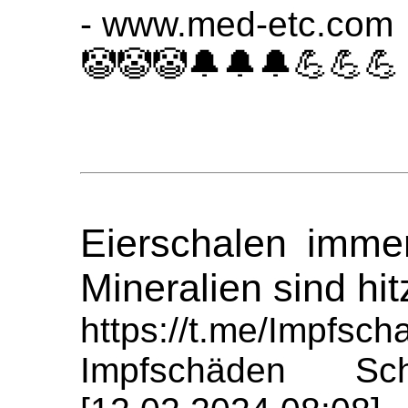
- www.med-etc.com
🤡🤡🤡🔔🔔🔔💪💪💪
Eierschalen imme
Mineralien sind hi
https://t.me/Impfs
Impfschäden Sch