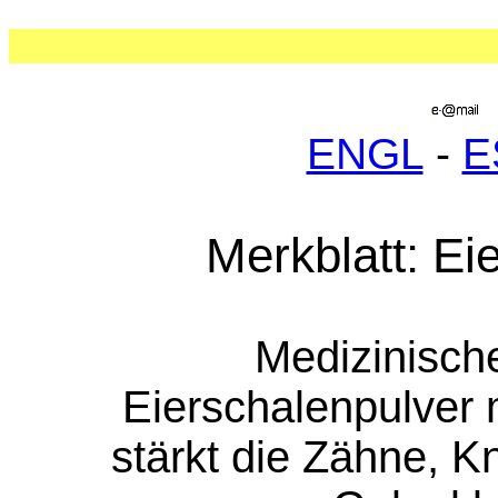
ENGL
-
E
Merkblatt: Ei
Medizinisch
Eierschalenpulver 
stärkt die Zähne, 